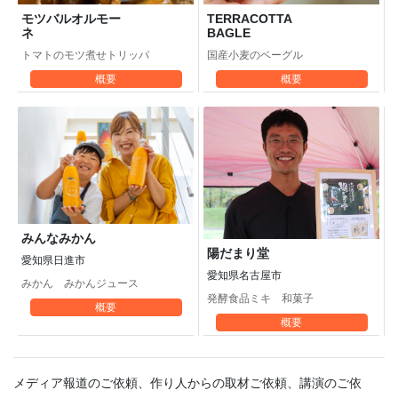
モツバルオルモー
TERRACOTTA
ネ
BAGLE
トマトのモツ煮せトリッパ
国産小麦のベーグル
概要
概要
みんなみかん
陽だまり堂
愛知県日進市
愛知県名古屋市
みかん みかんジュース
発酵食品ミキ 和菓子
概要
概要
メディア報道のご依頼、作り人からの取材ご依頼、講演のご依