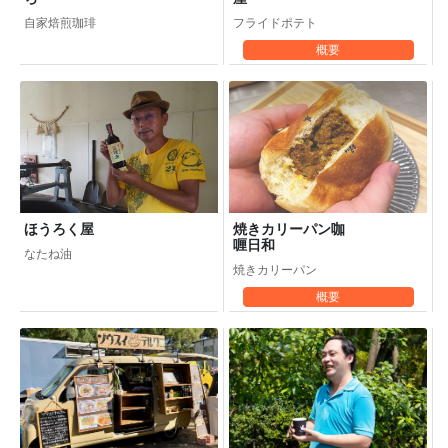
フライドポテト
自家焙煎珈琲
概要
ほうろく屋
焼きカリーパン咖
喱日和
なたね油
焼きカリーパン
概要