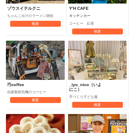
ゾウスイテルクニ
Y’H CAFE
ちゃんこ出汁のラーメン雑炊
キッチンカー
コーヒー 紅茶
概要
概要
巧coffee
_iyo_nico（いよ
にこ）
自家製焙煎機のコーヒー
手づくり子ども服
概要
概要