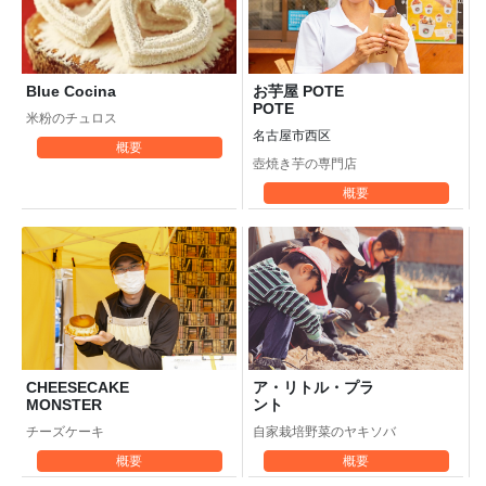
お芋屋 POTE
Blue Cocina
POTE
米粉のチュロス
名古屋市西区
概要
壺焼き芋の専門店
概要
ア・リトル・プラ
CHEESECAKE
ント
MONSTER
自家栽培野菜のヤキソバ
チーズケーキ
概要
概要