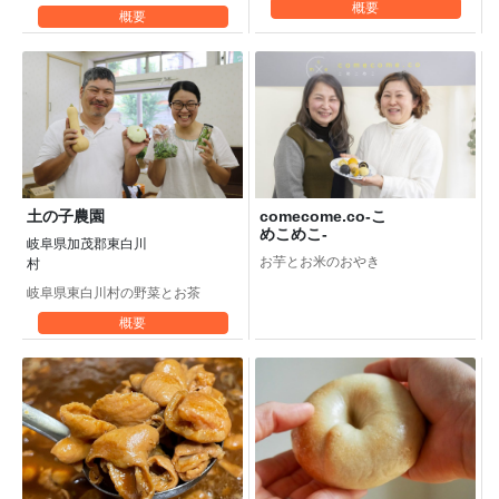
概要
概要
comecome.co-こ
土の子農園
めこめこ-
岐阜県加茂郡東白川
お芋とお米のおやき
村
岐阜県東白川村の野菜とお茶
概要