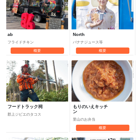
North
ab
バナナジュース等
フライドチキン
概要
概要
もりのいえキッチ
フードトラック祠
ン
郡上ジビエのタコス
里山のお弁当
概要