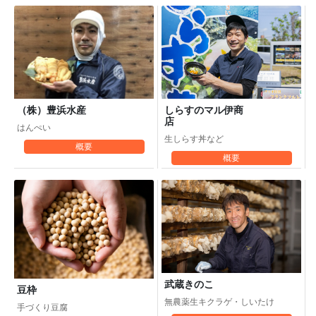
しらすのマル伊商
（株）豊浜水産
店
はんぺい
生しらす丼など
概要
概要
武蔵きのこ
豆枠
無農薬生キクラゲ・しいたけ
手づくり豆腐