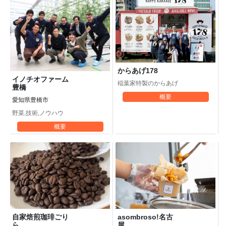
からあげ178
イノチオファーム
稲葉家特製のからあげ
豊橋
概要
愛知県豊橋市
野菜,技術,ノウハウ
概要
asombroso!名古
自家焙煎珈琲ごり
屋
ら