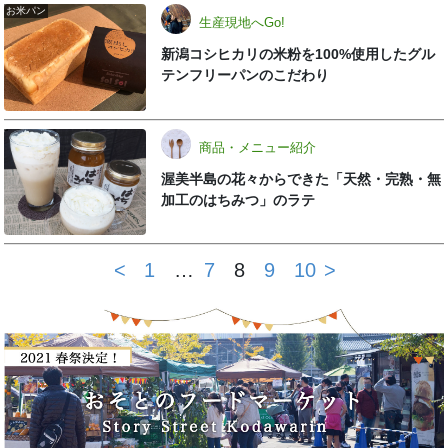
お米パン
生産現地へGo!
新潟コシヒカリの米粉を100%使用したグル
テンフリーパンのこだわり
商品・メニュー紹介
渥美半島の花々からできた「天然・完熟・無
加工のはちみつ」のラテ
<
1
…
7
8
9
10
>