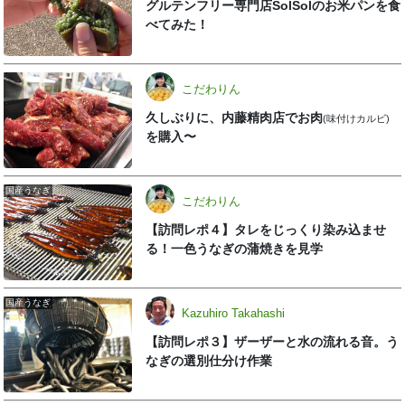
グルテンフリー専門店SolSolのお米パンを食
べてみた！
こだわりん
久しぶりに、内藤精肉店でお肉
(味付けカルビ)
を購入〜
国産うなぎ
こだわりん
【訪問レポ４】タレをじっくり染み込ませ
る！一色うなぎの蒲焼きを見学
国産うなぎ
Kazuhiro Takahashi
【訪問レポ３】ザーザーと水の流れる音。う
なぎの選別仕分け作業