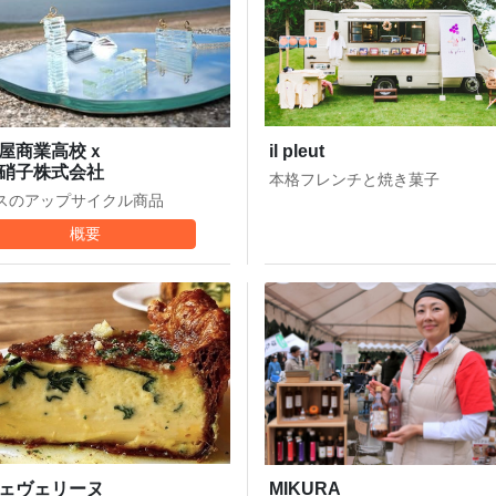
il pleut
屋商業高校ｘ
硝子株式会社
本格フレンチと焼き菓子
スのアップサイクル商品
概要
ェヴェリーヌ
MIKURA