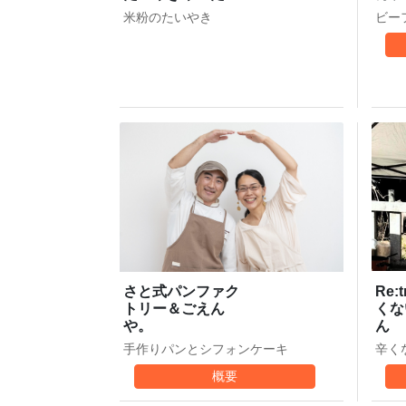
ビー
米粉のたいやき
Re:
さと式パンファク
くな
トリー＆ごえん
ん
や。
辛く
手作りパンとシフォンケーキ
概要