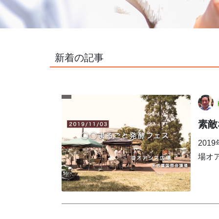
新着の記事
素敵
201
場オ