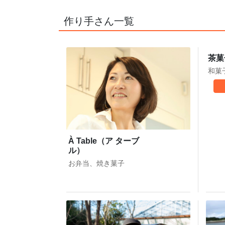
作り手さん一覧
茶菓
和菓
À Table（ア ターブ
ル）
お弁当、焼き菓子