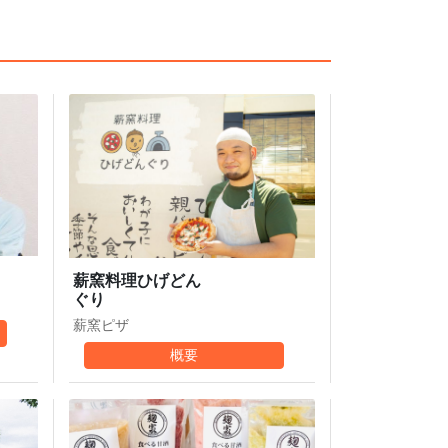
薪窯料理ひげどん
ぐり
薪窯ピザ
概要