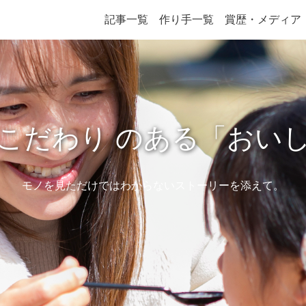
記事一覧
作り手一覧
賞歴・メディア
こだわり のある
「おい
モノを見ただけではわからないストーリーを添えて。