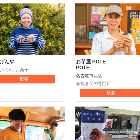
お芋屋 POTE
げんや
POTE
りパン、お菓子
名古屋市西区
概要
壺焼き芋の専門店
概要