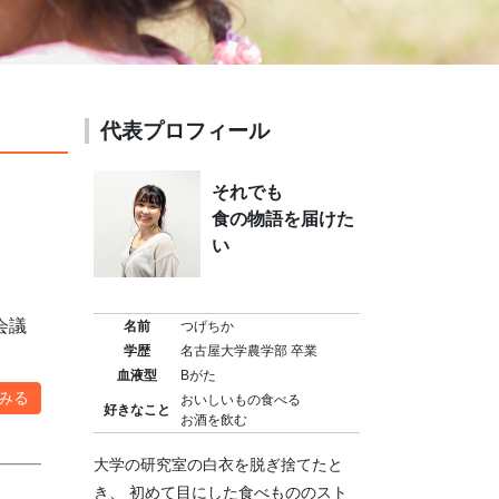
代表プロフィール
それでも
食の物語を届けた
い
）
会議
名前
つげちか
学歴
名古屋大学農学部 卒業
血液型
Bがた
みる
おいしいもの食べる
好きなこと
お酒を飲む
大学の研究室の白衣を脱ぎ捨てたと
き、 初めて目にした食べもののスト