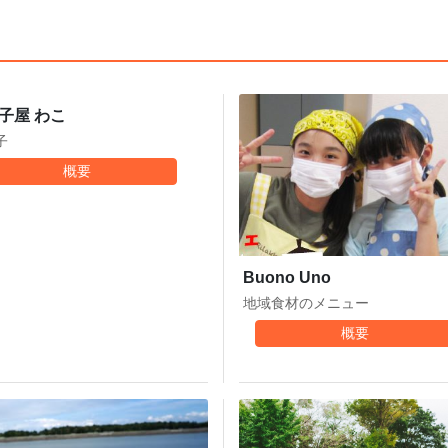
子屋 わこ
子
概要
Buono Uno
地域食材のメニュー
概要