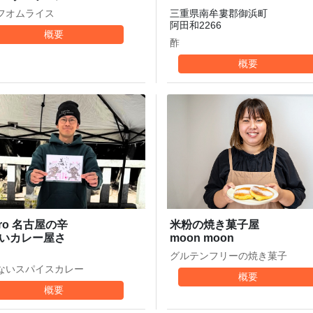
フオムライス
三重県南牟婁郡御浜町
阿田和2266
概要
酢
概要
tro 名古屋の辛
米粉の焼き菓子屋
いカレー屋さ
moon moon
グルテンフリーの焼き菓子
ないスパイスカレー
概要
概要