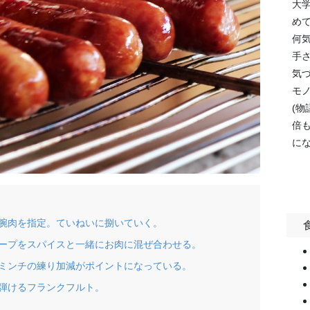
大
め
何
手
気
モノ
(物
倍も
に
腕肉を指定。ていねいに捌いていく。
ープをスパイスと一緒にお肉に混ぜ合わせる。
ミンチの練り加減がポイントになっている。
弾けるフランクフルト。