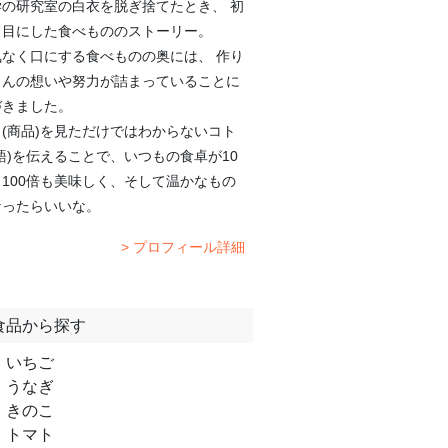
学の研究室の白衣を脱ぎ捨てたとき、 初
て目にした食べもののストーリー。
気なく口にする食べものの奥には、 作り
さんの想いや努力が詰まっていることに
づきました。
(商品)を見ただけではわからないコト
語)を伝えることで、いつもの食卓が10
100倍も美味しく、そして温かなもの
なったらいいな。
> プロフィール詳細
食品から探す
いちご
うなぎ
きのこ
トマト