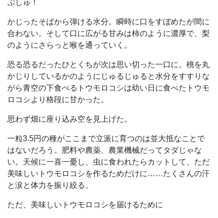
ぷしゅ！
かじったそばから弾ける水分。瞬時に口をすぼめたが間に
合わない。そして口に広がる甘みは柿のように濃厚で、梨
のようにさらっと喉を通っていく。
恐る恐るだったひとくちが次は思い切った一口に。桃を丸
かじりしているかのようにじゅるじゅると水分をすすりな
がら青空の下食べるトウモロコシは幼い日に食べたトウモ
ロコシより格段に甘かった。
思わず畑に座り込み空を見上げた。
一粒3.5円の種がここまで立派に育つのは並大抵なことで
はないだろう。肥料や農薬、農業機械だってタダじゃな
い。天候に一喜一憂し、虫に食われたらカットして、ただ
美味しいトウモロコシを作るためだけに……たくさんの汗
と涙と体力を振り絞る。
ただ、美味しいトウモロコシを届けるために