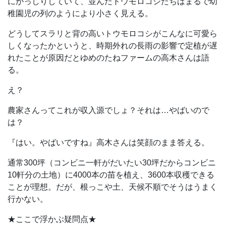
にがっしりしていて、並んだトウモロコシたちはまるで幼
稚園児の列のようにより小さく見える。
どうしてスラリと背の高いトウモロコシがこんなに可愛ら
しくなったかというと、時期外れの長雨の影響で定植が遅
れたことが原因だとゆめのたねファームの高木さんは語
る。
え？
農家さんってこれが収入源でしょ？それは…やばいので
は？
『はい。やばいですね』高木さんは笑顔のまま答える。
通常300坪（コンビニ一軒がだいたい30坪だからコンビニ
10軒分の土地）に4000本の苗を植え、3600本収穫できる
ことが理想。だが、根っこや土、天候不順でそうはうまく
行かない。
★ここで浮かぶ疑問点★