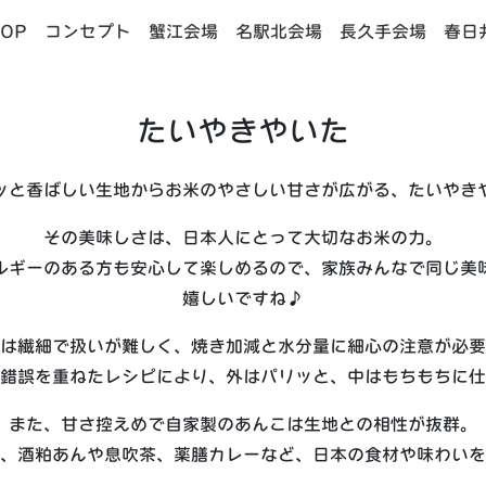
OP
コンセプト
蟹江会場
名駅北会場
長久手会場
春日
たいやきやいた
ッと香ばしい生地からお米のやさしい甘さが広がる、たいやき
その美味しさは、日本人にとって大切なお米の力。
ルギーのある方も安心して楽しめるので、家族みんなで同じ美
嬉しいですね♪
は繊細で扱いが難しく、焼き加減と水分量に細心の注意が必要
錯誤を重ねたレシピにより、外はパリッと、中はもちもちに仕
また、甘さ控えめで自家製のあんこは生地との相性が抜群。
、酒粕あんや息吹茶、薬膳カレーなど、日本の食材や味わいを