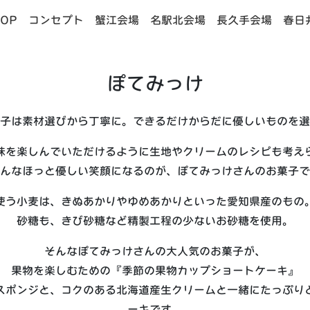
OP
コンセプト
蟹江会場
名駅北会場
長久手会場
春日
ぽてみっけ
子は素材選びから丁寧に。できるだけからだに優しいものを選
味を楽しんでいただけるように生地やクリームのレシピも考え
んなほっと優しい笑顔になるのが、ぽてみっけさんのお菓子で
使う小麦は、きぬあかりやゆめあかりといった愛知県産のもの
砂糖も、きび砂糖など精製工程の少ないお砂糖を使用。
そんなぽてみっけさんの大人気のお菓子が、
果物を楽しむための『季節の果物カップショートケーキ』
スポンジと、コクのある北海道産生クリームと一緒にたっぷり
ーキです。