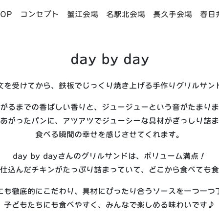
OP
コンセプト
蟹江会場
名駅北会場
長久手会場
春日
day by day
文を受けてから、鉄板でじっくり焼き上げる手作りグリルサン
がるまでの香ばしい香りと、ジュージューという音がたまりま
あがったパンに、アツアツでジューシーな具材がぎっしり詰ま
食べる瞬間の幸せを感じさせてくれます。
day by dayさんのグリルサンドは、ボリューム満点！
仕込んだチキンがたっぷり詰まっていて、どこから食べても食
にも徹底的にこだわり、具材にぴったり合うソースを一つ一つ
子どもたちにも食べやすく、みんなで楽しめる味わいです♪