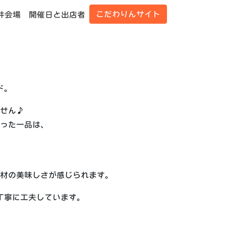
こだわりんサイト
井会場
開催日と出店者
ド。
せん♪
った一品は、
材の美味しさが感じられます。
丁寧に工夫しています。