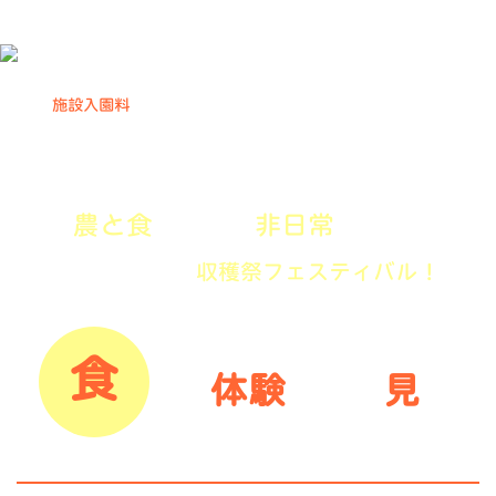
施設入園料
大人300円, 小中学生150円, 6歳未満無料,
65歳以上200円, 障がい者200円（付添1名も同額）,
小中学生の障がい者100円
農と食
非日常
を満喫
。
をテーマに
２日間限定の
収穫祭フェスティバル
!
食
体験
見