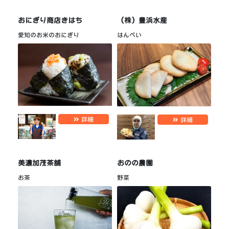
おにぎり商店きはち
（株）豊浜水産
愛知のお米のおにぎり
はんぺい
詳細
詳細
美濃加茂茶舗
おのの農園
お茶
野菜