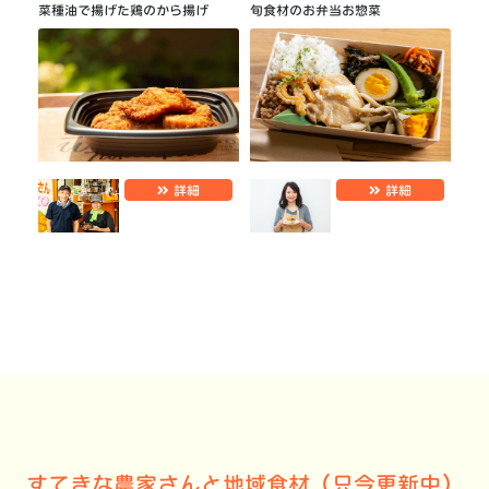
菜種油で揚げた鶏のから揚げ
旬食材のお弁当お惣菜
詳細
詳細
すてきな農家さんと地域食材（只今更新中）