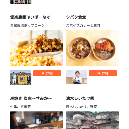
愛楽農園はいぼーなす
シバタ食堂
自家栽培ポップコーン
スパイスカレーと豚丼
詳細
詳細
炭焼き 炭家〜すみか〜
清水しいたけ園
牛串、玄米茶
原木しいたけ、野菜