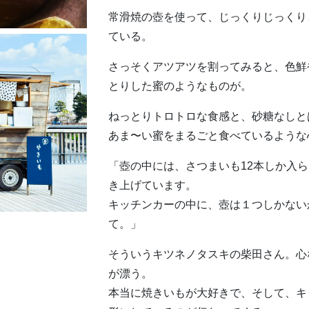
常滑焼の壺を使って、じっくりじっくり
ている。
さっそくアツアツを割ってみると、色鮮
とりした蜜のようなものが。
ねっとりトロトロな食感と、砂糖なしと
あま〜い蜜をまるごと食べているような
「壺の中には、さつまいも12本しか入
き上げています。
キッチンカーの中に、壺は１つしかない
て。」
そういうキツネノタスキの柴田さん。心
が漂う。
本当に焼きいもが大好きで、そして、キ