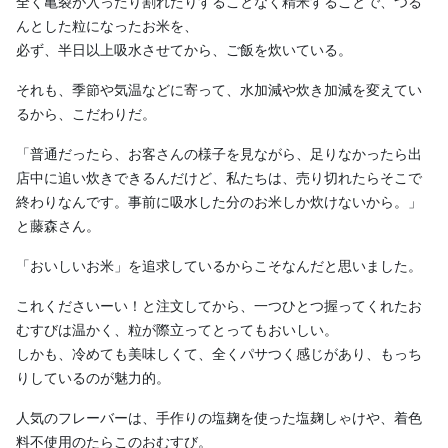
全く亀裂が入ったり割れたりすることなく精米することで、つる
んとした粒になったお米を、
必ず、半日以上吸水させてから、ご飯を炊いている。
それも、季節や気温などに寄って、水加減や炊き加減を変えてい
るから、こだわりだ。
「普通だったら、お客さんの様子を見ながら、足りなかったら出
店中に追い炊きできるんだけど、私たちは、売り切れたらそこで
終わりなんです。事前に吸水した分のお米しか炊けないから。」
と藤森さん。
「おいしいお米」を追求しているからこそなんだと思いました。
これくださいーい！と注文してから、一つひとつ握ってくれたお
むすびは温かく、粒が際立ってとってもおいしい。
しかも、冷めても美味しくて、全くパサつく感じがあり、もっち
りしているのが魅力的。
人気のフレーバーは、手作りの塩麹を使った塩麹しゃけや、着色
料不使用のたらこのおむすび。