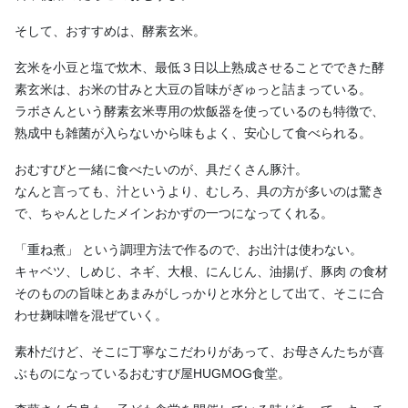
そして、おすすめは、酵素玄米。
玄米を小豆と塩で炊木、最低３日以上熟成させることでできた酵
素玄米は、お米の甘みと大豆の旨味がぎゅっと詰まっている。
ラボさんという酵素玄米専用の炊飯器を使っているのも特徴で、
熟成中も雑菌が入らないから味もよく、安心して食べられる。
おむすびと一緒に食べたいのが、具だくさん豚汁。
なんと言っても、汁というより、むしろ、具の方が多いのは驚き
で、ちゃんとしたメインおかずの一つになってくれる。
「重ね煮」 という調理方法で作るので、お出汁は使わない。
キャベツ、しめじ、ネギ、大根、にんじん、油揚げ、豚肉 の食材
そのものの旨味とあまみがしっかりと水分として出て、そこに合
わせ麹味噌を混ぜていく。
素朴だけど、そこに丁寧なこだわりがあって、お母さんたちが喜
ぶものになっているおむすび屋HUGMOG食堂。