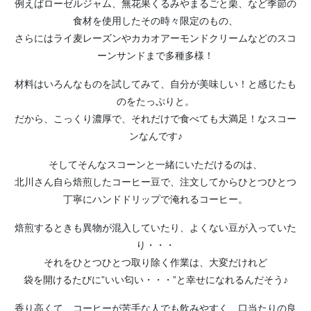
例えばローゼルジャム、無花果くるみやまるごと栗、など季節の
食材を使用したその時々限定のもの、
さらにはライ麦レーズンやカカオアーモンドクリームなどのスコ
ーンサンドまで多種多様！
材料はいろんなものを試してみて、自分が美味しい！と感じたも
のをたっぷりと。
だから、こっくり濃厚で、それだけで食べても大満足！なスコー
ンなんです♪
そしてそんなスコーンと一緒にいただけるのは、
北川さん自ら焙煎したコーヒー豆で、注文してからひとつひとつ
丁寧にハンドドリップで淹れるコーヒー。
焙煎するときも異物が混入していたり、よくない豆が入っていた
り・・・
それをひとつひとつ取り除く作業は、大変だけれど
袋を開けるたびに”いい匂い・・・”と幸せになれるんだそう♪
香り高くて、コーヒーが苦手な人でも飲みやすく、口当たりの良